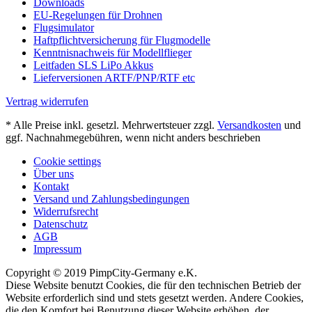
Downloads
EU-Regelungen für Drohnen
Flugsimulator
Haftpflichtversicherung für Flugmodelle
Kenntnisnachweis für Modellflieger
Leitfaden SLS LiPo Akkus
Lieferversionen ARTF/PNP/RTF etc
Vertrag widerrufen
* Alle Preise inkl. gesetzl. Mehrwertsteuer zzgl.
Versandkosten
und
ggf. Nachnahmegebühren, wenn nicht anders beschrieben
Cookie settings
Über uns
Kontakt
Versand und Zahlungsbedingungen
Widerrufsrecht
Datenschutz
AGB
Impressum
Copyright © 2019 PimpCity-Germany e.K.
Diese Website benutzt Cookies, die für den technischen Betrieb der
Website erforderlich sind und stets gesetzt werden. Andere Cookies,
die den Komfort bei Benutzung dieser Website erhöhen, der