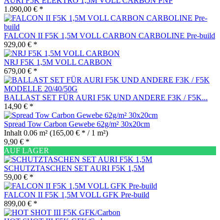
AURI F5K ELEKTRO 1,5M VOLL CARBON PNP
1.090,00 € *
FALCON II F5K 1,5M VOLL CARBON CARBOLINE Pre-build
929,00 € *
NRJ F5K 1,5M VOLL CARBON
679,00 € *
BALLAST SET FÜR AURI F5K UND ANDERE F3K / F5K...
14,90 € *
Spread Tow Carbon Gewebe 62g/m² 30x20cm
Inhalt
0.06 m²
(165,00 € * / 1 m²)
9,90 € *
AUF LAGER
SCHUTZTASCHEN SET AURI F5K 1,5M
59,00 € *
FALCON II F5K 1,5M VOLL GFK Pre-build
899,00 € *