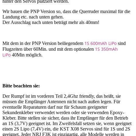
hinter den Servos platziert werden.
Wir bauen die PNP Version so, dass die Querruder maximal für die
Landung etc. nach unten gehen.
Der Ausschlag nach unten beträgt mehr als 40mm!
1S 600mAh LiPo
Mit dem in der PNP Version beiliegendem
sind
1S 350mAh
Flugzeiten über 60Min. und mit dem optionalen
LiPo
40Min möglich.
Bitte beachten sie:
Der Rumpf ist im vorderen Teil 2,4Ghz friendly, das heißt, sie
müssen die Empfänger Antennen nicht nach außen legen. Für
eventuelle Reparaturen darf nur für Schaum geeigneter
Sekundenkleber verwendet werden oder sie verwenden Epoxy-
Kleber. Bitte stellen sie sicher, dass ihr Empfänger für den Betrieb
an 1S (3,7V) geeignet ist. Im Zweifelsfall setzen sie, wenn geeignet
einen 2S Lipo (7,4V) ein, die KST X08 Servos sind für 1S und 2S
geeignet. Jeder NRJ F3K ist einzigartig, alle Modelle werden in