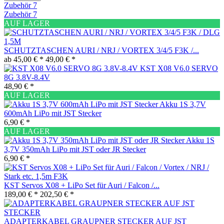
Zubehör
7
Zubehör
7
AUF LAGER
SCHUTZTASCHEN AURI / NRJ / VORTEX 3/4/5 F3K /...
ab 45,00 € *
49,00 € *
KST X08 V6.0 SERVO
8G 3.8V-8.4V
48,90 € *
AUF LAGER
Akku 1S 3,7V
600mAh LiPo mit JST Stecker
6,90 € *
AUF LAGER
Akku 1S
3,7V 350mAh LiPo mit JST oder JR Stecker
6,90 € *
KST Servos X08 + LiPo Set für Auri / Falcon /...
189,00 € *
202,50 € *
ADAPTERKABEL GRAUPNER STECKER AUF JST