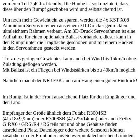
vorderen Teil 2,4Ghz friendly. Die Haube ist so konzipiert, dass
diese über den Rumpf geschoben wird und selbstsichernd ist.
Um noch mehr Gewicht ein zu sparen, werden die 4x KST X08
Aluminium Servos in einem aus einem 3D-Drucker gedruckten
ultraleichtem Rahmen verbaut. Am 3D-Druck Servorahmen ist eine
Aufnahme für einen optionalen Ballast vorhanden, dieser kann in
den Rumpf unter die Tragfläche geschoben und mit einem Hacken
in den Servorahmen gesteckt werden.
Trotz des geringen Gewichtes kann auch bei Wind bis 15km/h ohne
Zuladung geflogen werden.
Mit Ballast ist ein Fliegen bei Windststärken bis zu 40km/h möglich.
Natürlich macht der NRJ F3K auch am Hang einen guten Eindruck!
Im Rumpf ist in der Front ausreichend Platz für den Empfänger und
den Lipo.
Empfänger der Größe ähnlich dem Futaba R3004SB
(41x18x9,9mm) oder R3008SB (47x25x14mm) oder auch FrSky
G-RX6 / GR6 /R4 / R6 teils mit und ohne Gehäuse finden
ausreichend Platz. Datenlogger oder weitere Sensoren können
zusätzlich in der Front oder aus Schwerpunkttechnischen Gründen