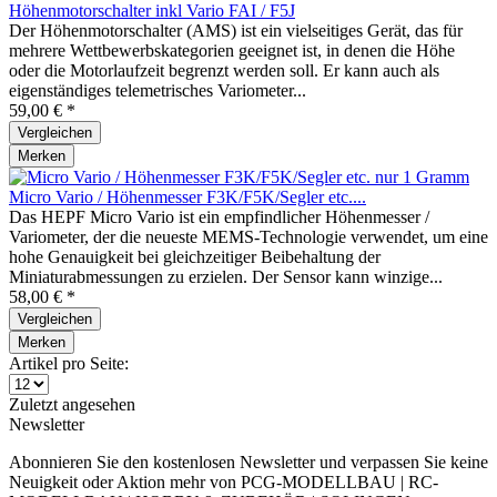
Höhenmotorschalter inkl Vario FAI / F5J
Der Höhenmotorschalter (AMS) ist ein vielseitiges Gerät, das für
mehrere Wettbewerbskategorien geeignet ist, in denen die Höhe
oder die Motorlaufzeit begrenzt werden soll. Er kann auch als
eigenständiges telemetrisches Variometer...
59,00 € *
Vergleichen
Merken
Micro Vario / Höhenmesser F3K/F5K/Segler etc....
Das HEPF Micro Vario ist ein empfindlicher Höhenmesser /
Variometer, der die neueste MEMS-Technologie verwendet, um eine
hohe Genauigkeit bei gleichzeitiger Beibehaltung der
Miniaturabmessungen zu erzielen. Der Sensor kann winzige...
58,00 € *
Vergleichen
Merken
Artikel pro Seite:
Zuletzt angesehen
Newsletter
Abonnieren Sie den kostenlosen Newsletter und verpassen Sie keine
Neuigkeit oder Aktion mehr von PCG-MODELLBAU | RC-