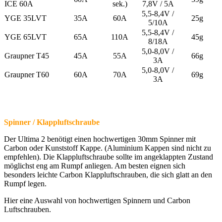
ICE 60A
sek.)
7,8V / 5A
5,5-8,4V /
YGE 35LVT
35A
60A
25g
5/10A
5,5-8,4V /
YGE 65LVT
65A
110A
45g
8/18A
5,0-8,0V /
Graupner T45
45A
55A
66g
3A
5,0-8,0V /
Graupner T60
60A
70A
69g
3A
Spinner / Klappluftschraube
Der Ultima 2 benötigt einen hochwertigen 30mm Spinner mit
Carbon oder Kunststoff Kappe. (Aluminium Kappen sind nicht zu
empfehlen). Die Klappluftschraube sollte im angeklappten Zustand
möglichst eng am Rumpf anliegen. Am besten eignen sich
besonders leichte Carbon Klappluftschrauben, die sich glatt an den
Rumpf legen.
Hier eine Auswahl von hochwertigen Spinnern und Carbon
Luftschrauben.