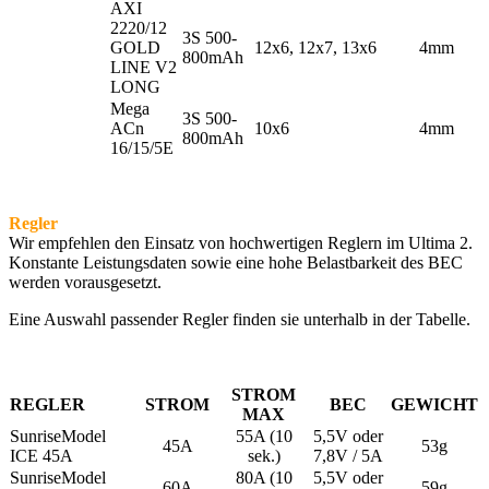
AXI
2220/12
3S 500-
GOLD
12x6, 12x7, 13x6
4mm
800mAh
LINE V2
LONG
Mega
3S 500-
ACn
10x6
4mm
800mAh
16/15/5E
Regler
Wir empfehlen den Einsatz von hochwertigen Reglern im Ultima 2.
Konstante Leistungsdaten sowie eine hohe Belastbarkeit des BEC
werden vorausgesetzt.
Eine Auswahl passender Regler finden sie unterhalb in der Tabelle.
STROM
REGLER
STROM
BEC
GEWICHT
MAX
SunriseModel
55A (10
5,5V oder
45A
53g
ICE 45A
sek.)
7,8V / 5A
SunriseModel
80A (10
5,5V oder
60A
59g