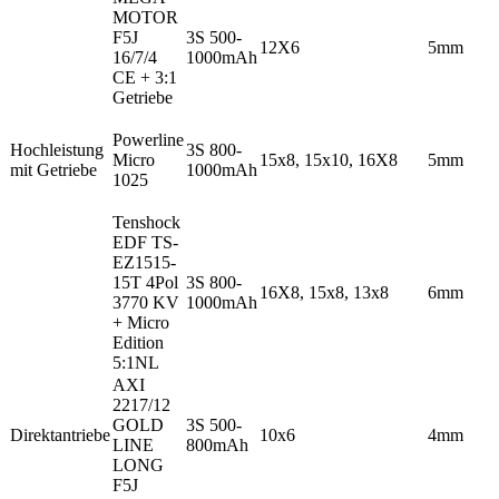
MOTOR
F5J
3S 500-
12X6
5mm
16/7/4
1000mAh
CE + 3:1
Getriebe
Powerline
Hochleistung
3S 800-
Micro
15x8, 15x10, 16X8
5mm
mit Getriebe
1000mAh
1025
Tenshock
EDF TS-
EZ1515-
15T 4Pol
3S 800-
16X8, 15x8, 13x8
6mm
3770 KV
1000mAh
+ Micro
Edition
5:1NL
AXI
2217/12
GOLD
3S 500-
Direktantriebe
10x6
4mm
LINE
800mAh
LONG
F5J