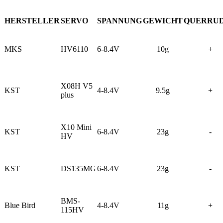
HERSTELLER
SERVO
SPANNUNG
GEWICHT
QUERRU
MKS
HV6110
6-8.4V
10g
+
X08H V5
KST
4-8.4V
9.5g
+
plus
X10 Mini
KST
6-8.4V
23g
-
HV
KST
DS135MG
6-8.4V
23g
-
BMS-
Blue Bird
4-8.4V
11g
+
115HV