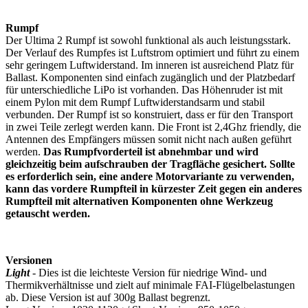
Rumpf
Der Ultima 2 Rumpf ist sowohl funktional als auch leistungsstark.
Der Verlauf des Rumpfes ist Luftstrom optimiert und führt zu einem
sehr geringem Luftwiderstand. Im inneren ist ausreichend Platz für
Ballast. Komponenten sind einfach zugänglich und der Platzbedarf
für unterschiedliche LiPo ist vorhanden. Das Höhenruder ist mit
einem Pylon mit dem Rumpf Luftwiderstandsarm und stabil
verbunden. Der Rumpf ist so konstruiert, dass er für den Transport
in zwei Teile zerlegt werden kann. Die Front ist 2,4Ghz friendly, die
Antennen des Empfängers müssen somit nicht nach außen geführt
werden.
Das Rumpfvorderteil ist abnehmbar und wird
gleichzeitig beim aufschrauben der Tragfläche gesichert. Sollte
es erforderlich sein, eine andere Motorvariante zu verwenden,
kann das vordere Rumpfteil in kürzester Zeit gegen ein anderes
Rumpfteil mit alternativen Komponenten ohne Werkzeug
getauscht werden.
Versionen
Light
- Dies ist die leichteste Version für niedrige Wind- und
Thermikverhältnisse und zielt auf minimale FAI-Flügelbelastungen
ab. Diese Version ist auf 300g Ballast begrenzt.