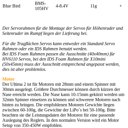
BMS-
Blue Bird
4-8.4V
11g
+
105HV
Der Servorahmen für die Montage der Servos für Höhenruder und
Seitenruder im Rumpf liegen der Lieferung bei.
Für die Tragflächen Servos kann entweder ein Standard Servo
Rahmen oder ein IDS Rahmen benutzt werden.
Bei IDS Foam Rahmen passen die Ausschnitte (40x40mm) für
HV6110 Servos, bei den IDS Foam Rahmen für X10mini
(50x45mm) muss der Ausschnitt entsprechend angepasst werden,
dies ist aber problemlos.
Motor
Der Ultima 2 ist für Motoren mit 28mm und einem Spinner mit
30mm ausgelegt. Größere Durchmesser können durch kürzen der
Nase erreicht werden. Die Nase kann 10-15mm gekürzt werden um
32mm Spinner einsetzen zu können und schwerere Motoren nach
hinten zu bringen. Die empfohlenen Motoren Gewichte liegen
zwischen 60-100g, die Gewichte der LiPo´s bei 50-100g. Bitte
beachten sie die Leistungsdaten der Motoren für eine passende
Auslegung des Reglers. In den normalen Version wird ein Motor
Setup von 350-450W empfohlen.