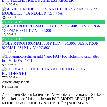
LVT TELEMETRIE BRUSHLESS REGLER
119,00 € *
SUNRISE
MODEL ICE 40A REGLER 7,5V / 6A
36,00 € *
AUF LAGER
SLS XTRON
1000MAH 3S1P 11,1V 40C/80C
13,90 € *
AUF LAGER
SLS XTRON
800MAH 3S1P 11,1V 40C/80C
11,00 € *
Höhenmotorschalter
inkl Vario FAI / F5J
59,00 € *
ULTIMA 2 - F5J
BUILDERS KIT
779,00 € *
Zuletzt angesehen
Newsletter
Abonnieren Sie den kostenlosen Newsletter und verpassen Sie keine
Neuigkeit oder Aktion mehr von PCG-MODELLBAU | RC-
MODELLBAU | HOBBY & ZUBEHÖR | SOLINGEN.