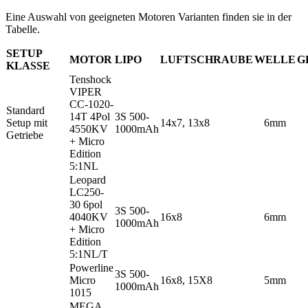
Eine Auswahl von geeigneten Motoren Varianten finden sie in der
Tabelle.
SETUP
MOTOR
LIPO
LUFTSCHRAUBE
WELLE
G
KLASSE
Tenshock
VIPER
CC-1020-
Standard
14T 4Pol
3S 500-
Setup mit
14x7, 13x8
6mm
4550KV
1000mAh
Getriebe
+ Micro
Edition
5:1NL
Leopard
LC250-
30 6pol
3S 500-
4040KV
16x8
6mm
1000mAh
+ Micro
Edition
5:1NL/T
Powerline
3S 500-
Micro
16x8, 15X8
5mm
1000mAh
1015
MEGA